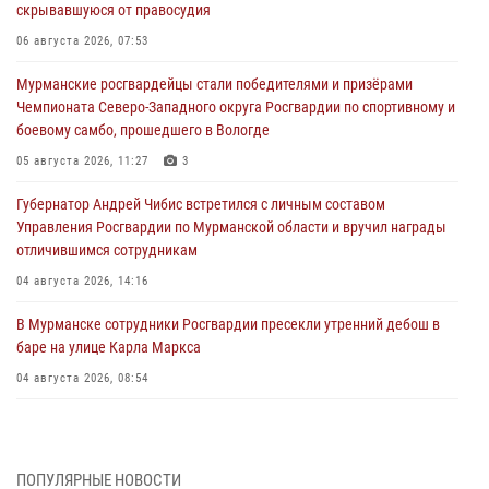
скрывавшуюся от правосудия
06 августа 2026, 07:53
Мурманские росгвардейцы стали победителями и призёрами
Чемпионата Северо-Западного округа Росгвардии по спортивному и
боевому самбо, прошедшего в Вологде
05 августа 2026, 11:27
3
Губернатор Андрей Чибис встретился с личным составом
Управления Росгвардии по Мурманской области и вручил награды
отличившимся сотрудникам
04 августа 2026, 14:16
В Мурманске сотрудники Росгвардии пресекли утренний дебош в
баре на улице Карла Маркса
04 августа 2026, 08:54
Морской отряд Северо - Западного округа Росгвардии отмечает 37
лет со дня образования
03 августа 2026, 12:23
4
ПОПУЛЯРНЫЕ НОВОСТИ