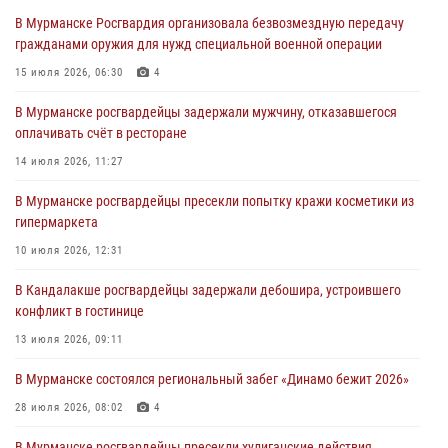
В Мурманске Росгвардия организовала безвозмездную передачу
Сотрудники вневедомственной охраны Росгвардии пресекли
гражданами оружия для нужд специальной военной операции
хулиганские действия дебошира на автозаправочной станции
города Кандалакши
15 июля 2026, 06:30
4
03 августа 2026, 09:12
В Мурманске росгвардейцы задержали мужчину, отказавшегося
оплачивать счёт в ресторане
Сотрудники Росгвардии провели инструктаж по
антитеррористической защищенности для членов избирательных
14 июля 2026, 11:27
комиссий в преддверии выборов
В Мурманске росгвардейцы пресекли попытку кражи косметики из
31 июля 2026, 08:48
3
гипермаркета
Сотрудники Росгвардии задержали мужчину, не оплатившего счет в
10 июля 2026, 12:31
ресторане
В Кандалакше росгвардейцы задержали дебошира, устроившего
30 июля 2026, 14:09
конфликт в гостинице
В Управлении Росгвардии по Мурманской области прошло пожарно-
13 июля 2026, 09:11
тактическое занятие совместно с МЧС России
В Мурманске состоялся региональный забег «Динамо бежит 2026»
30 июля 2026, 14:05
28 июля 2026, 08:02
4
В Мурманске росгвардейцы пресекли хулиганские действия