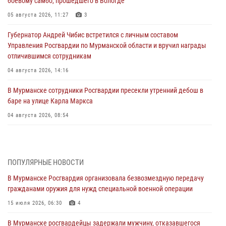
боевому самбо, прошедшего в Вологде
05 августа 2026, 11:27
3
Губернатор Андрей Чибис встретился с личным составом
Управления Росгвардии по Мурманской области и вручил награды
отличившимся сотрудникам
04 августа 2026, 14:16
В Мурманске сотрудники Росгвардии пресекли утренний дебош в
баре на улице Карла Маркса
04 августа 2026, 08:54
Морской отряд Северо - Западного округа Росгвардии отмечает 37
лет со дня образования
03 августа 2026, 12:23
4
ПОПУЛЯРНЫЕ НОВОСТИ
В Мурманске Росгвардия организовала безвозмездную передачу
Сотрудники вневедомственной охраны Росгвардии пресекли
гражданами оружия для нужд специальной военной операции
хулиганские действия дебошира на автозаправочной станции
города Кандалакши
15 июля 2026, 06:30
4
03 августа 2026, 09:12
В Мурманске росгвардейцы задержали мужчину, отказавшегося