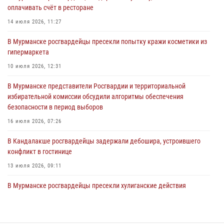
оплачивать счёт в ресторане
Сотрудники Росгвардии провели инструктаж по
антитеррористической защищенности для членов избирательных
14 июля 2026, 11:27
комиссий в преддверии выборов
В Мурманске росгвардейцы пресекли попытку кражи косметики из
31 июля 2026, 08:48
3
гипермаркета
Сотрудники Росгвардии задержали мужчину, не оплатившего счет в
10 июля 2026, 12:31
ресторане
В Мурманске представители Росгвардии и территориальной
30 июля 2026, 14:09
избирательной комиссии обсудили алгоритмы обеспечения
безопасности в период выборов
В Управлении Росгвардии по Мурманской области прошло пожарно-
тактическое занятие совместно с МЧС России
16 июля 2026, 07:26
30 июля 2026, 14:05
В Кандалакше росгвардейцы задержали дебошира, устроившего
конфликт в гостинице
13 июля 2026, 09:11
В Мурманске росгвардейцы пресекли хулиганские действия
местной жительницы, нарушавшей общественный порядок в
магазине - буфете
15 июля 2026, 14:01